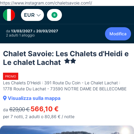
https://www.instagram.com/chaletsavoie.com1/
EUR
0
da
13/03/2027
a
20/03/2027
Modifica
2 adulti 1 alloggio
Chalet Savoie: Les Chalets d'Heidi e
Le chalet Lachat
PROMO
Les Chalets D'Heidi : 391 Route Du Coin - Le Chalet Lachat :
1778 Route Du Lachat - 73590 NOTRE DAME DE BELLECOMBE
Visualizza sulla mappa
566,10 €
629,00 €
da
per 7 notti, 2 adulti o 80,86 € / notte