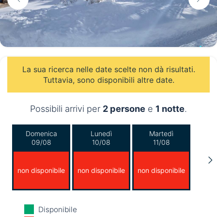
La sua ricerca nelle date scelte non dà risultati.
Tuttavia, sono disponibili altre date.
Possibili arrivi per
2 persone
e
1 notte
.
Domenica
Lunedì
Martedì
09/08
10/08
11/08
non disponibile
non disponibile
non disponibile
Mercoledì
Giovedì
Venerdì
Disponibile
12/08
13/08
14/08