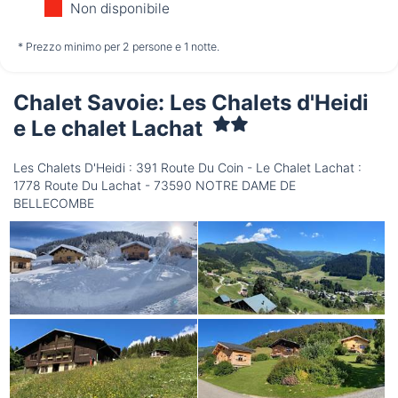
Non disponibile
non disponibile
non disponibile
non disponibile
* Prezzo minimo per 2 persone e 1 notte.
Chalet Savoie: Les Chalets d'Heidi
Sabato
15/08
e Le chalet Lachat
Les Chalets D'Heidi : 391 Route Du Coin - Le Chalet Lachat :
non disponibile
1778 Route Du Lachat - 73590 NOTRE DAME DE
BELLECOMBE