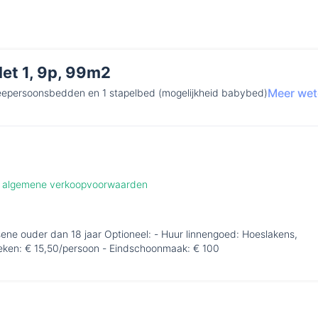
let 1, 9p, 99m2
Meer we
eepersoonsbedden en 1 stapelbed (mogelijkheid babybed)
de algemene verkoopvoorwaarden
sene ouder dan 18 jaar Optioneel: - Huur linnengoed: Hoeslakens,
ken: € 15,50/persoon - Eindschoonmaak: € 100