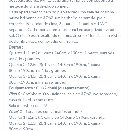
pessoas, duplex, 99m2. Cada apartamento corresponde a
metade do chalé dividido ao meio.
Cada apartamento tem no piso térreo uma sala de cozinha
muito brilhante de 37m2, um banheiro separado, pia e
chuveiro. No andar de cima, 3 quartos, 1 banho e 1 WC
separado. Cada apartamento tem um terraço privado virado a
sul. O chalé está localizado em uma área residencial com vistas
deslumbrantes, sem prédio em frente.
Dorme
:
Quarto 1 (11m2): 1 cama 140cm x 190cm, 1 berço, varanda,
armários grandes.
Quarto 2 (12,5m2): 1 cama 140cm x 190cm, 1 cama
80cmx190cm, armários grandes
Quarto 3 (14,5m2): 1 cama 140cm x 190cm, 1 cama
80cmx190cm, armários grandes
Equipamento
:
O 1/2 chalé (ou apartamento)
:
Piso 0
: Cozinha muito luminosa, sala de 37m2, wc separado,
casa de banho com duche.
Sala de estar com TV
Nível 1
: 3 quartos com armários grandes
Quarto 1 (11m2): 1 cama de 140cm x 190cm, varanda.
Quarto 2 (12,5m2): 1 cama 140cm x 190cm, 1 cama
80cmx190cm.