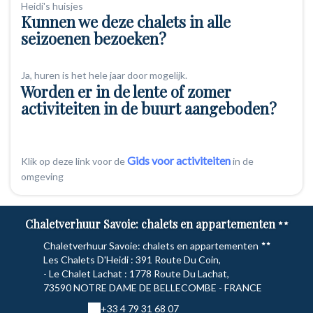
Heidi's huisjes
Kunnen we deze chalets in alle
seizoenen bezoeken?
Ja, huren is het hele jaar door mogelijk.
Worden er in de lente of zomer
activiteiten in de buurt aangeboden?
Gids voor activiteiten
Klik op deze link voor de
in de
omgeving
Chaletverhuur Savoie: chalets en appartementen
Chaletverhuur Savoie: chalets en appartementen
Les Chalets D'Heidi : 391 Route Du Coin,
- Le Chalet Lachat : 1778 Route Du Lachat,
73590 NOTRE DAME DE BELLECOMBE - FRANCE
+33 4 79 31 68 07