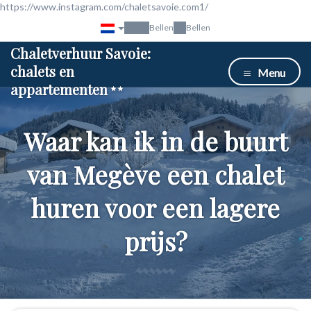
https://www.instagram.com/chaletsavoie.com1/
Bellen
Bellen
Chaletverhuur Savoie:
chalets en
Menu
appartementen
Waar kan ik in de buurt
van Megève een chalet
huren voor een lagere
prijs?