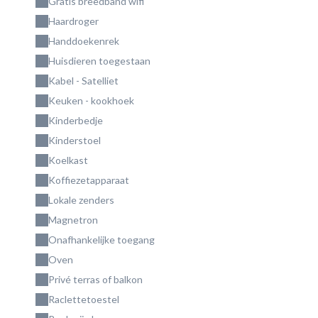
Gratis breedband wifi
Haardroger
Handdoekenrek
Huisdieren toegestaan
Kabel - Satelliet
Keuken - kookhoek
Kinderbedje
Kinderstoel
Koelkast
Koffiezetapparaat
Lokale zenders
Magnetron
Onafhankelijke toegang
Oven
Privé terras of balkon
Raclettetoestel