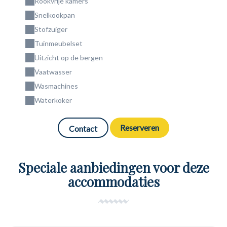
Rookvrije kamers
Snelkookpan
Stofzuiger
Tuinmeubelset
Uitzicht op de bergen
Vaatwasser
Wasmachines
Waterkoker
Reserveren
Contact
Speciale aanbiedingen voor deze
accommodaties