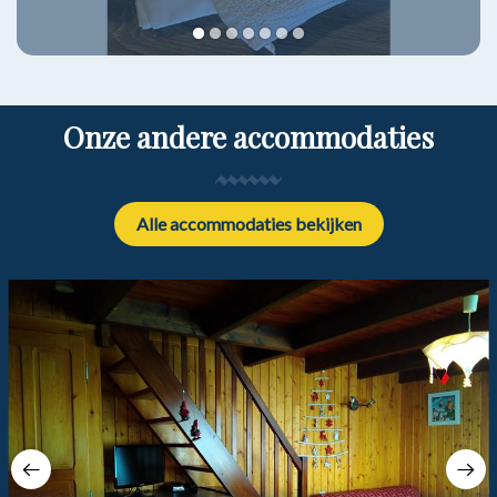
1
2
3
4
5
6
7
Onze andere accommodaties
Alle accommodaties bekijken