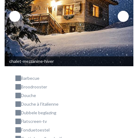
chalet-mezzanine-hiver
Barbecue
Broodrooster
Douche
Douche à l'italienne
Dubbele beglazing
Flatscreen-tv
Fonduetoestel