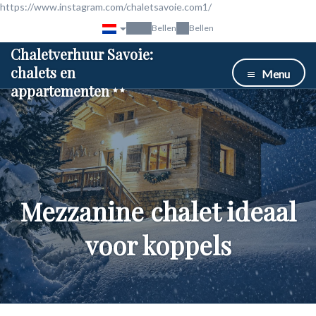
https://www.instagram.com/chaletsavoie.com1/
Bellen
Bellen
Chaletverhuur Savoie:
chalets en
Menu
appartementen
Mezzanine chalet ideaal
voor koppels