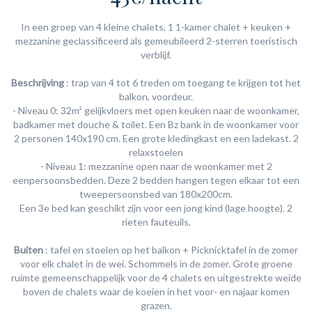
In een groep van 4 kleine chalets, 1 1-kamer chalet + keuken +
mezzanine geclassificeerd als gemeubileerd 2-sterren toeristisch
verblijf.
Beschrijving
: trap van 4 tot 6 treden om toegang te krijgen tot het
balkon, voordeur.
- Niveau 0: 32m² gelijkvloers met open keuken naar de woonkamer,
badkamer met douche & toilet. Een Bz bank in de woonkamer voor
2 personen 140x190 cm. Een grote kledingkast en een ladekast. 2
relaxstoelen
- Niveau 1: mezzanine open naar de woonkamer met 2
eenpersoonsbedden. Deze 2 bedden hangen tegen elkaar tot een
tweepersoonsbed van 180x200cm.
Een 3e bed kan geschikt zijn voor een jong kind (lage hoogte). 2
rieten fauteuils.
Buiten
: tafel en stoelen op het balkon + Picknicktafel in de zomer
voor elk chalet in de wei. Schommels in de zomer. Grote groene
ruimte gemeenschappelijk voor de 4 chalets en uitgestrekte weide
boven de chalets waar de koeien in het voor- en najaar komen
grazen.