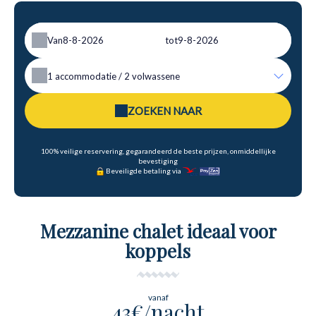
Van
tot
1
accommodatie /
2
volwassene
ZOEKEN NAAR
100% veilige reservering, gegarandeerd de beste prijzen, onmiddellijke
bevestiging
Beveiligde betaling via
Mezzanine chalet ideaal voor
koppels
vanaf
43€/nacht