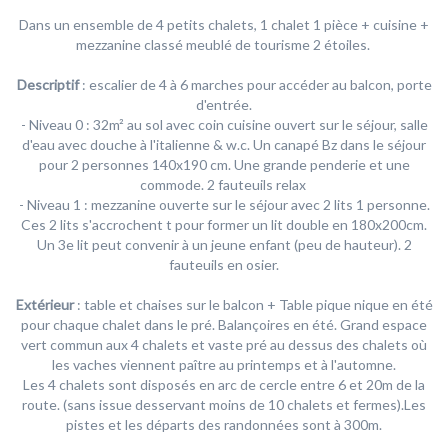
Dans un ensemble de 4 petits chalets, 1 chalet 1 pièce + cuisine +
mezzanine classé meublé de tourisme 2 étoiles.
Descriptif
: escalier de 4 à 6 marches pour accéder au balcon, porte
d'entrée.
- Niveau 0 : 32m² au sol avec coin cuisine ouvert sur le séjour, salle
d'eau avec douche à l'italienne & w.c. Un canapé Bz dans le séjour
pour 2 personnes 140x190 cm. Une grande penderie et une
commode. 2 fauteuils relax
- Niveau 1 : mezzanine ouverte sur le séjour avec 2 lits 1 personne.
Ces 2 lits s'accrochent t pour former un lit double en 180x200cm.
Un 3e lit peut convenir à un jeune enfant (peu de hauteur). 2
fauteuils en osier.
Extérieur
: table et chaises sur le balcon + Table pique nique en été
pour chaque chalet dans le pré. Balançoires en été. Grand espace
vert commun aux 4 chalets et vaste pré au dessus des chalets où
les vaches viennent paître au printemps et à l'automne.
Les 4 chalets sont disposés en arc de cercle entre 6 et 20m de la
route. (sans issue desservant moins de 10 chalets et fermes).Les
pistes et les départs des randonnées sont à 300m.