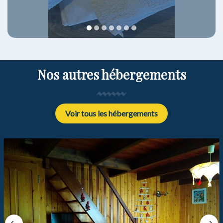
1
2
3
4
5
6
7
Nos autres hébergements
Voir tous les hébergements