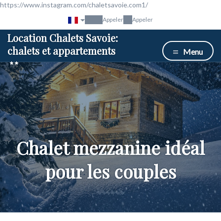
https://www.instagram.com/chaletsavoie.com1/
Appeler
Appeler
Location Chalets Savoie:
chalets et appartements
Menu
Chalet mezzanine idéal
pour les couples