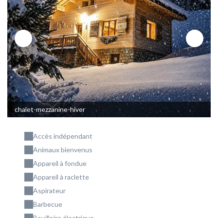
chalet-mezzanine-hiver
Accès indépendant
Animaux bienvenus
Appareil à fondue
Appareil à raclette
Aspirateur
Barbecue
Bouilloire électrique