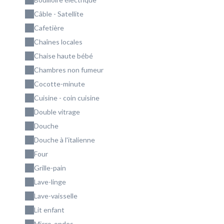
Câble - Satellite
Cafetière
Chaînes locales
Chaise haute bébé
Chambres non fumeur
Cocotte-minute
Cuisine - coin cuisine
Double vitrage
Douche
Douche à l'italienne
Four
Grille-pain
Lave-linge
Lave-vaisselle
Lit enfant
Micro-ondes