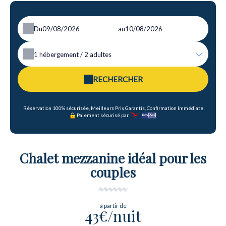
Du
au
1
hébergement /
2
adultes
RECHERCHER
Réservation 100% sécurisée, Meilleurs Prix Garantis, Confirmation Immédiate
Paiement sécurisé par
Chalet mezzanine idéal pour les
couples
à partir de
43€/nuit