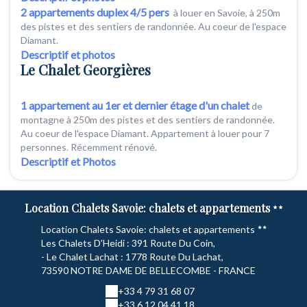
2 appartements duplex 4/5 pers
à louer en Savoie, à 250m
des pistes et des sentiers de randonnée. Au coeur de l'espace
Diamant.
Descriptif et photos
Le Chalet Georgières
1 appartement au 1er et dernier étage d'un chalet
de
montagne à 250m des pistes et des sentiers de randonnée.
Au coeur de l'espace Diamant. Appartement à louer pour 7
personnes. Récemment rénové.
Descriptif et Photos
Location Chalets Savoie: chalets et appartements
Location Chalets Savoie: chalets et appartements
Les Chalets D'Heidi : 391 Route Du Coin,
- Le Chalet Lachat : 1778 Route Du Lachat,
73590 NOTRE DAME DE BELLECOMBE - FRANCE
+33 4 79 31 68 07
+33 6 12 04 41 18